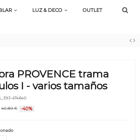
BLAR
LUZ & DECO
OUTLET
bra PROVENCE trama
ulos I - varios tamaños
_393-474640
40,80 €
-40%
ionado