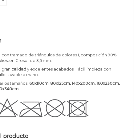
n
 con tramado de triángulos de colores I, composición 90%
oliester. Grosor de 3,5 mm.
 gran
calidad
y excelentes acabados. Fácil limpieza con
llo, lavable a mano.
arios tamaños:
60x110cm, 80x125cm, 140x200cm, 160x230cm,
40x340cm
l producto