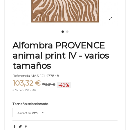
Alfombra PROVENCE
animal print IV - varios
tamaños
Referencia
MAS_121-477848
103,32 €
172,21 €
-40%
21% IVA incluido
Tamaño seleccionado