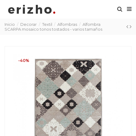
Inicio
Decorar
Textil
Alfombras
Alfombra
SCARPA mosaico tonos tostados - varios tamaños
-40%