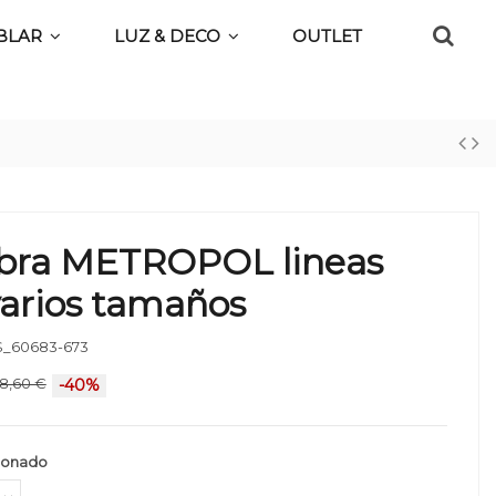
BLAR
LUZ & DECO
OUTLET
bra METROPOL lineas
varios tamaños
_60683-673
8,60 €
-40%
ionado