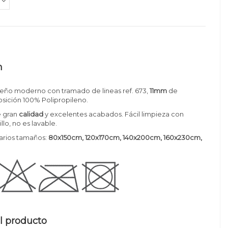
n
seño moderno con tramado de lineas ref. 673,
11mm
de
sición 100% Polipropileno.
 gran
calidad
y excelentes acabados. Fácil limpieza con
llo, no es lavable.
varios tamaños:
80x150cm, 120x170cm, 140x200cm, 160x230cm,
l producto