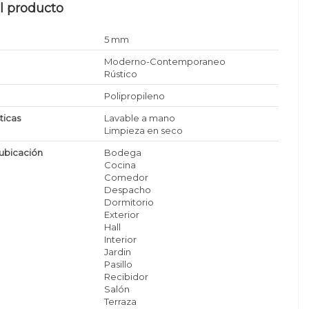
l producto
5 mm
Moderno-Contemporaneo
Rústico
Polipropileno
ticas
Lavable a mano
Limpieza en seco
ubicación
Bodega
Cocina
Comedor
Despacho
Dormitorio
Exterior
Hall
Interior
Jardin
Pasillo
Recibidor
Salón
Terraza