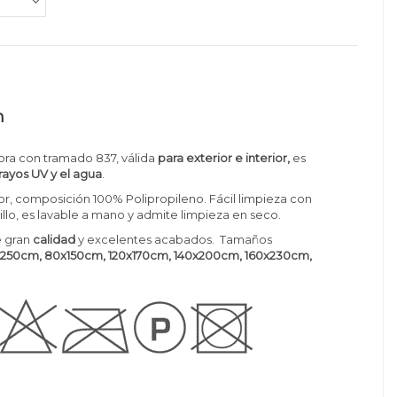
n
bra con tramado 837, válida
para exterior e interior,
es
 rayos UV y el agua
.
, composición 100% Polipropileno. Fácil limpieza con
illo, es lavable a mano y admite limpieza en seco.
 gran
calidad
y excelentes acabados. Tamaños
250cm, 80x150cm, 120x170cm, 140x200cm, 160x230cm,