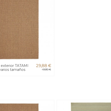
 exterior TATAMI
29,88 €
 varios tamaños
49,80 €