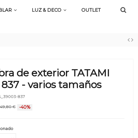
BLAR
LUZ & DECO
OUTLET
ra de exterior TATAMI
837 - varios tamaños
_39003-837
49,80 €
-40%
ionado