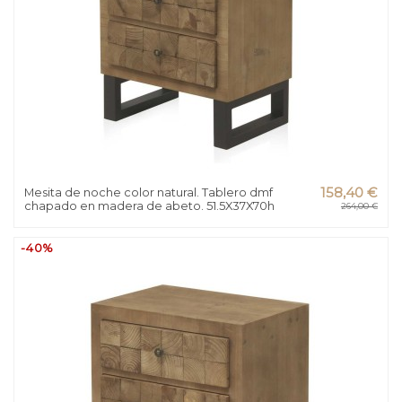
Mesita de noche color natural. Tablero dmf
158,40 €
chapado en madera de abeto. 51.5X37X70h
264,00 €
-40%