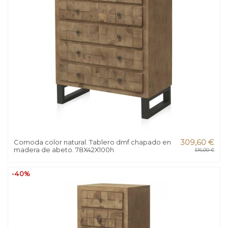
Comoda color natural. Tablero dmf chapado en
309,60 €
madera de abeto. 78X42X100h
516,00 €
-40%