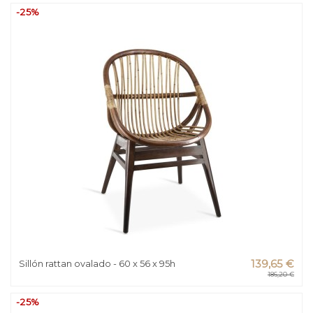
-25%
Sillón rattan ovalado - 60 x 56 x 95h
139,65 €
186,20 €
-25%