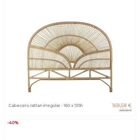
Cabecero rattan irregular - 160 x 135h
169,58 €
226,10 €
-40%