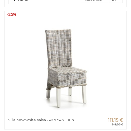
-25%
Silla new white salsa - 47 x 54 x 100h
111,15 €
148,20 €