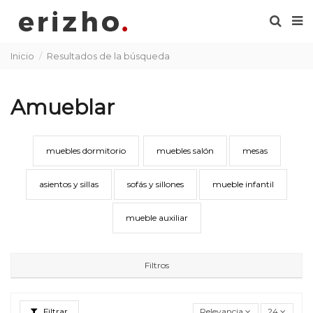
Inicio
Resultados de la búsqueda
Amueblar
muebles dormitorio
muebles salón
mesas
asientos y sillas
sofás y sillones
mueble infantil
mueble auxiliar
Filtros
Filtrar
Relevancia
24