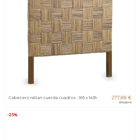
Cabecero rattan cuerda cuadros - 165 x 145h
277,88 €
370,50 €
-25%