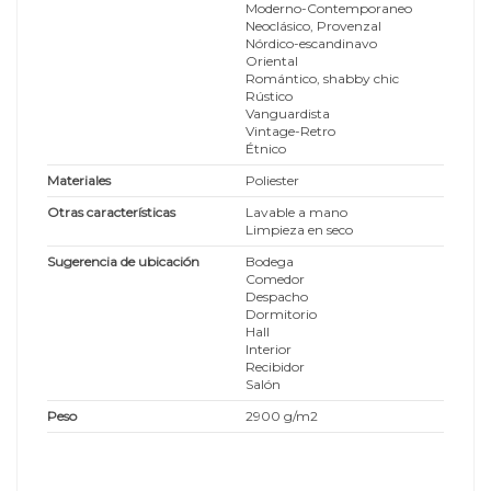
Moderno-Contemporaneo
Neoclásico, Provenzal
Nórdico-escandinavo
Oriental
Romántico, shabby chic
Rústico
Vanguardista
Vintage-Retro
Étnico
Materiales
Poliester
Otras características
Lavable a mano
Limpieza en seco
Sugerencia de ubicación
Bodega
Comedor
Despacho
Dormitorio
Hall
Interior
Recibidor
Salón
Peso
2900 g/m2