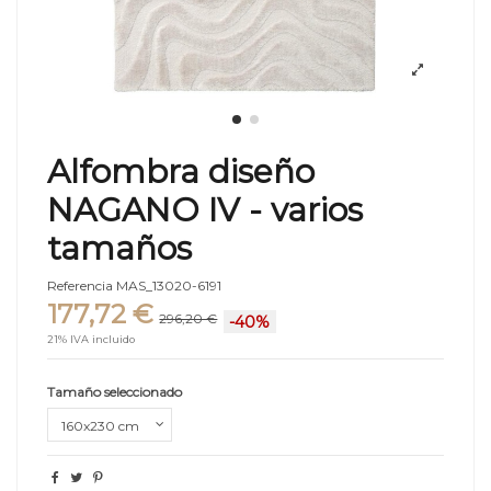
Alfombra diseño
NAGANO IV - varios
tamaños
Referencia
MAS_13020-6191
177,72 €
296,20 €
-40%
21% IVA incluido
Tamaño seleccionado