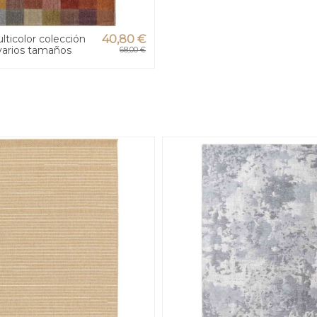
ticolor colección
40,80 €
varios tamaños
68,00 €