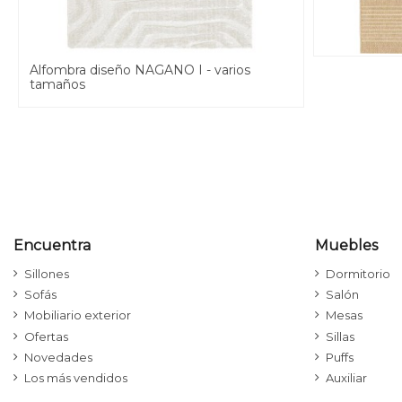
Alfombra diseño NAGANO I - varios
tamaños
Encuentra
Muebles
Sillones
Dormitorio
Sofás
Salón
Mobiliario exterior
Mesas
Ofertas
Sillas
Novedades
Puffs
Los más vendidos
Auxiliar