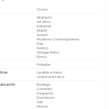
7,5 mm
Abstracto
Art déco
Industrial
Infantil
Juvenil
Moderno-Contemporaneo
Pop
Rústico
Vintage-Retro
Étnico
Poliester
ticas
Lavable a mano
Limpieza en seco
ubicación
Bodega
Comedor
Despacho
Dormitorio
Hall
Interior