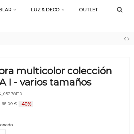
BLAR
LUZ & DECO
OUTLET
ra multicolor colección
I - varios tamaños
_057-781110
68,00 €
-40%
ionado