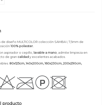
n
a de diseño MULTICOLOR colección SAMBA I, 7,5mm de
sición
100% poliester.
on aspirador o cepillo,
lavable a mano
, admite limpieza en
cto de gran
calidad
y excelentes acabados.
ibles:
80x125cm, 140x200cm, 160x230cm, 200x290cm,
l producto