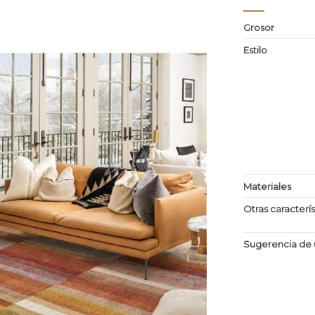
Grosor
Estilo
Materiales
Otras caracterís
Sugerencia de 