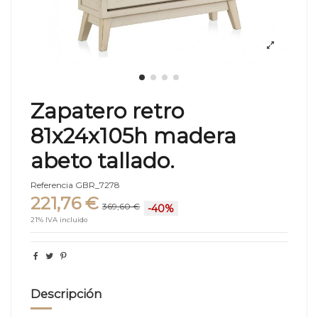
Zapatero retro
81x24x105h madera
abeto tallado.
Referencia
GBR_7278
221,76 €
369,60 €
-40%
21% IVA incluido
Descripción