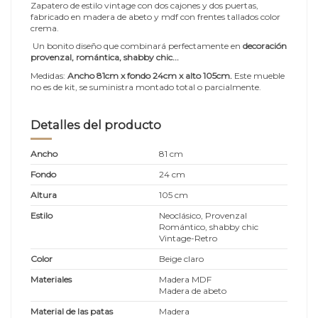
Zapatero de estilo vintage con dos cajones y dos puertas,
fabricado en madera de abeto y mdf con frentes tallados color
crema.
Un bonito diseño que combinará perfectamente en
decoración
provenzal, romántica, shabby chic...
Medidas:
Ancho 81cm x fondo 24cm x alto 105cm
.
Este mueble
no es de kit, se suministra montado total o parcialmente.
Detalles del producto
Ancho
81 cm
Fondo
24 cm
Altura
105 cm
Estilo
Neoclásico, Provenzal
Romántico, shabby chic
Vintage-Retro
Color
Beige claro
Materiales
Madera MDF
Madera de abeto
Material de las patas
Madera