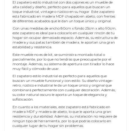
El zapatero estilo industrial con dos cajones es un mueble de
alta calidad y diseño, perfecto para aquellos que buscan un
toque industrial, vintage o rústico en su hogar. Este zapatero
está fabricado en madera MDF chapado en abeto, con frentes
de diferentes acabados que le dan un toque único y original.
Con unas medidas de ancho 80cm x fondo 25cm x alto 90cm,
este zapatero es ideal para colocarlo en cualquier rincón de tu
hogar sin ocupar demasiado espacio. Además, su estructura de
madera y sus patas también de madera, le aportan una gran
estabilidad y resistencia.
Este mueble no es de kit, se suministra montado total o
parcialmente, por lo que no tendrás que preocuparte por el
montaje. Además, su sistema de apertura con tirador lo hace
muy fácil y cómodo de usar.
El zapatero estilo industrial es perfecto para aquellos que
buscan un mueble funcional y con estilo. Su diseño vintage-
retro, rústico e industrial le da un toque único y original que
combinará perfectamente con cualquier decoración. Además,
su color natural oscuro le aporta un toque de elegancia y
sofisticación.
En cuanto a los materiales, este zapatero está fabricado en
madera MDF y madera de abeto, lo que le aporta una gran
resistencia y durabilidad. Además, su instalación no requiere de
ningún tipo de herramienta, por lo que podrás colocarlo en
cualquier lugar de tu hogar sin problemas.