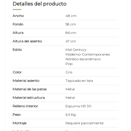
Detalles del producto
Ancho
48 cm
Fondo
58 cm
Altura
86 cm
Altura del asiento
47 cm
Estilo
Mid Century
Moderno-Contemporaneo
Nórdico-escandinavo
Pop
Color
Gris
Material asiento
Tapizado en tela
Material de las patas
Metal
Material estructura
Metal
Relleno interior
Espuma HR 30
Peso
6,5 Kg
Montaje
Requiere parcialmente