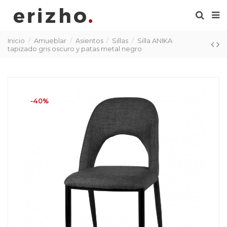
Inicio
Amueblar
Asientos
Sillas
Silla ANIKA
tapizado gris oscuro y patas metal negro
-40%