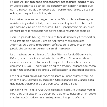
La
silla ANIKA tapizado gris oscuro y patas metal negro
es un
mueble elegante de estilo Mid century con sabor nórdico que
combina con cualquier decoración contemporánea, ya sea en
el hogar, despacho, oficina, etc.
Las patas de acero en negro mate de 38mm le confieren gran
resistencia y estabilidad, mientras que el tapizado en tela color
gris oscuro y relleno de espuma HR 30 proporcionan un buen
confort para largas sesiones de trabajo o reuniones sociales.
Con un peso de 6,5 Kg, esta silla es fácil de mover y transportar,
y su instalación no requiere de herramientas especiales.
Además, su diseño moderno y sofisticado la convierte en un
producto con gran demanda en el mercado.
Las medidas de la silla son: Ancho 48cm x fondo 58cm x alto
86cm, con una altura del asiento de 47cm. Su material de
estructura es de metal, mientras que el relleno interior es de
espuma HR 30. El color gris de su tapizado y las patas de metal
le dan un toque de elegancia y sofisticación a cualquier espacio.
Esta silla requiere de un montaje parcial, pero es muy fácil de
ensamblar. Además, cuenta con una garantía de 2 años para
que puedas disfrutar de ella con total tranquilidad.
En definitiva, la silla ANIKA tapizado gris oscuro y patas metal
negro es una excelente opción para quienes buscan un mueble
moderno, cómodo y resistente para su hogar u oficina.