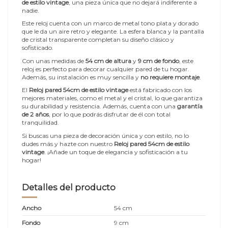
de estilo vintage
, una pieza única que no dejará indiferente a
nadie.
Este reloj cuenta con un marco de metal tono plata y dorado
que le da un aire retro y elegante. La esfera blanca y la pantalla
de cristal transparente completan su diseño clásico y
sofisticado.
Con unas medidas de
54 cm de altura
y
9 cm de fondo
, este
reloj es perfecto para decorar cualquier pared de tu hogar.
Además, su instalación es muy sencilla y
no requiere montaje
.
El
Reloj pared 54cm de estilo vintage
está fabricado con los
mejores materiales, como el metal y el cristal, lo que garantiza
su durabilidad y resistencia. Además, cuenta con una
garantía
de 2 años
, por lo que podrás disfrutar de él con total
tranquilidad.
Si buscas una pieza de decoración única y con estilo, no lo
dudes más y hazte con nuestro
Reloj pared 54cm de estilo
vintage
. ¡Añade un toque de elegancia y sofisticación a tu
hogar!
Detalles del producto
Ancho
54 cm
Fondo
9 cm