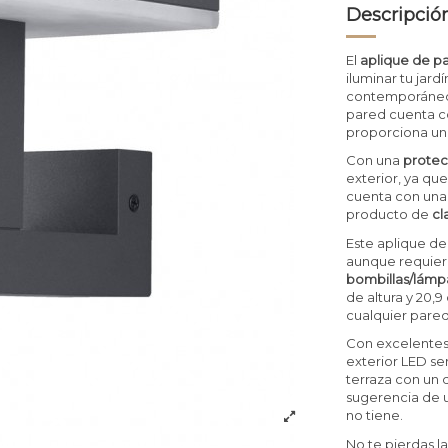
Descripció
El
aplique de pa
iluminar tu jar
contemporáneo.
pared cuenta co
proporciona una
Con una
protec
exterior, ya qu
cuenta con una 
producto de
cl
Este aplique de 
aunque requiere
bombillas/lámpa
de altura y 20,
cualquier pared
Con excelentes 
exterior LED se
terraza con un
sugerencia de u
no tiene.
No te pierdas l