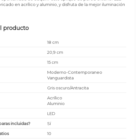
bricado en acrílico y aluminio, y disfruta de la mejor iluminación
l producto
18 cm
20,9 cm
15 cm
Moderno-Contemporaneo
Vanguardista
Gris oscuro/Antracita
Acrílico
Aluminio
LED
paras incluidas?
Sí
tios
10