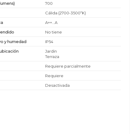
(lumens)
700
Cálida (2700-3500ºK)
ca
A++...A
cendido
No tiene
lvo y humedad
IP54
ubicación
Jardin
Terraza
Requiere parcialmente
Requiere
Desactivada