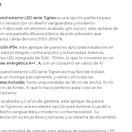
n
red exterior LED serie Tignes
es una opción perfecta para
dín o terraza con un diseño vanguardista y moderno-
 Fabricado en aluminio acabado gris oscuro, este aplique de
n una pantalla difusora blanca de policarbonato que
 luz cálida de tono 2700-3500ºK.
ción IP54
, este aplique de pared es apto para instalación en
e está protegido contra el polvo y la humedad. Además,
luz LED integrada de 10W - 700lm, lo que lo convierte en un
ase energética A++...A
, con un consumo en vatios de 10.
pared exterior LED serie Tignes es muy fácil de instalar,
 un montaje parcialmente, y viene con todas las
ras incluidas
. Tiene unas medidas de 18 cm de ancho, 15 cm
9 cm de fondo, lo que lo hace perfecto para colocar en
 exterior.
acabados y 2 años de garantía, este aplique de pared
rie Tignes es una excelente opción para iluminar tu jardín o
 diseño vanguardista y moderno-contemporáneo. Su
bicación es en jardines y terrazas, y su sistema de encendido
a oportunidad de adquirir este aplique de pared exterior LED