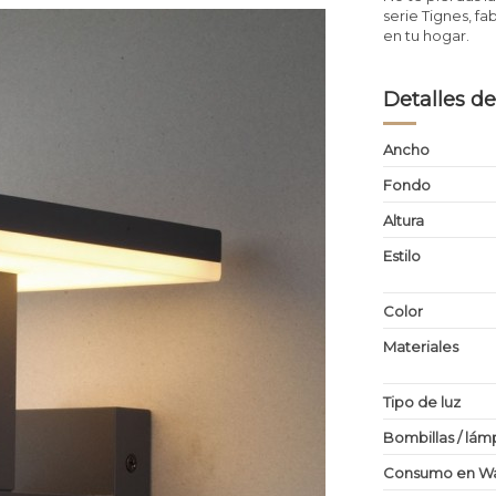
serie Tignes, fa
en tu hogar.
Detalles de
Ancho
Fondo
Altura
Estilo
Color
Materiales
Tipo de luz
Bombillas / lám
Consumo en Wa