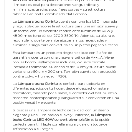
lámpara es ideal para decoraciones vanguardistas y
minimalistas gracias a sus líneas curvas y su estructura
fabricada en metal combinado plata cromo.
La
Lámpara techo Corinto
cuenta con una luz LED integrada
y regulable que recorre la estructura para una emisión suave y
uniforme, con un excelente rendimiento lumínico de 60W y
4800lm de tono cálido (2700-3500ºK). Además, su altura es
regulable, lo que te permite ajustarla a tus necesidades y
eliminar la sirga para convertirla en un plafón pegado al techo.
Esta lámpara es un producto de gran calidad con 2 años de
garantía y cuenta con una clase energética de A++...A. Viene
con las bombillas/lámparas incluidas, lo que te permite
instalarla fácilmente. Su ancho es de 90 cm y su altura puede
variar entre 50 cm y 200 cm. También cuenta con protección
contra polvo y humedad (IP20).
La
Lámpara techo Corinto
es perfecta para ubicarla en
diferentes espacios de tu hogar, desde el despacho hasta el
dormitorio, pasando por el salón, el comedor o el hall. Su estilo
moderno-contemporáneo y vanguardista la convierten en una
opción versátil y elegante.
Si buscas una lámpara de techo de calidad, con un diseño
elegante y una iluminación suave y uniforme, la
Lámpara
techo Corinto LED 60W convertible en plafón
es la opción
perfecta para ti. ¡Hazte con ella ahora y dale un toque de
sofisticación a tu hogar!