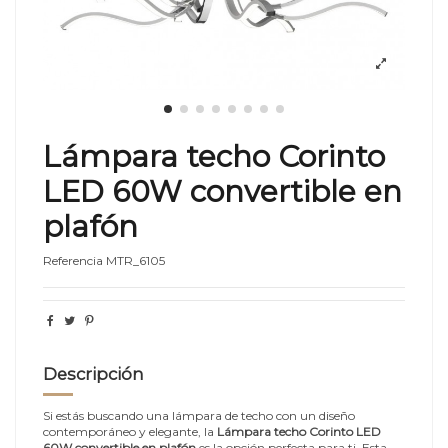
Lámpara techo Corinto
LED 60W convertible en
plafón
Referencia
MTR_6105
Descripción
Si estás buscando una lámpara de techo con un diseño
contemporáneo y elegante, la
Lámpara techo Corinto LED
60W convertible en plafón
es la opción perfecta para ti. Esta