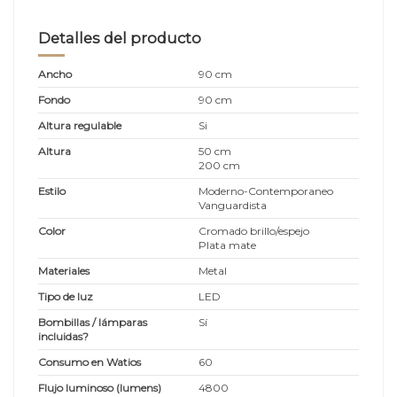
Detalles del producto
Ancho
90 cm
Fondo
90 cm
Altura regulable
Si
Altura
50 cm
200 cm
Estilo
Moderno-Contemporaneo
Vanguardista
Color
Cromado brillo/espejo
Plata mate
Materiales
Metal
Tipo de luz
LED
Bombillas / lámparas
Sí
incluidas?
Consumo en Watios
60
Flujo luminoso (lumens)
4800