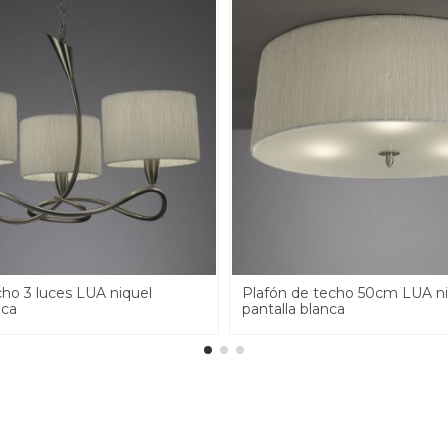
ho 3 luces LUA niquel
Plafón de techo 50cm LUA ni
nca
pantalla blanca