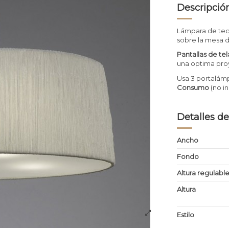
Descripció
Lámpara de tec
sobre la mesa d
Pantallas de te
una optima proy
Usa 3 portalám
Consumo
(no in
Detalles de
Ancho
Fondo
Altura regulabl
Altura
Estilo