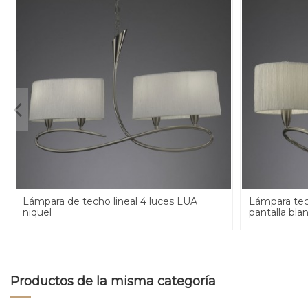
Lámpara de techo lineal 4 luces LUA
Lámpara tec
niquel
pantalla bla
Productos de la misma categoría