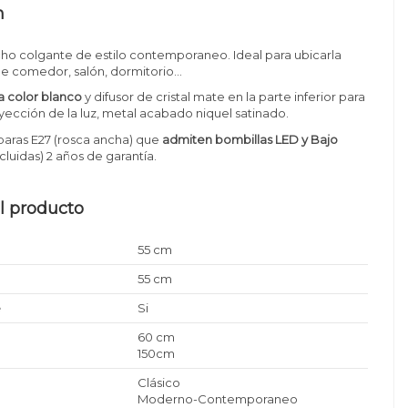
n
ho colgante de estilo contemporaneo. Ideal para ubicarla
e comedor, salón, dormitorio...
la color blanco
y difusor de cristal mate en la parte inferior para
ección de la luz, metal acabado niquel satinado.
paras E27 (rosca ancha) que
admiten bombillas LED y Bajo
cluidas) 2 años de garantía.
l producto
55 cm
55 cm
e
Si
60 cm
150cm
Clásico
Moderno-Contemporaneo