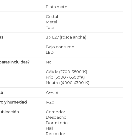
Plata mate
Cristal
Metal
Tela
es
3 x E27 (rosca ancha)
Bajo consumo
LED
paras incluidas?
No
Cálida (2700-3500ºK)
Frío (5000 - 6500ºK)
Neutro (4000-4700ºK)
ca
A++...E
lvo y humedad
IP20
ubicación
Comedor
Despacho
Dormitorio
Hall
Recibidor