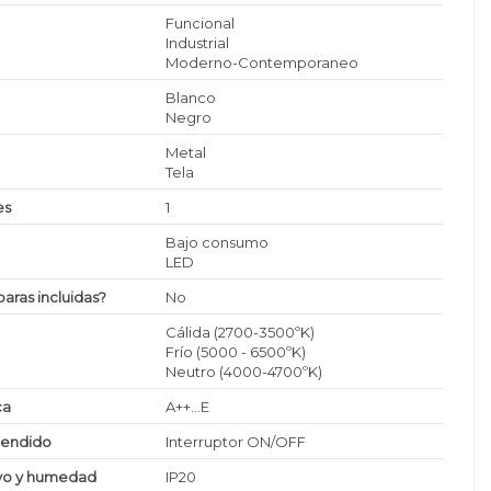
Funcional
Industrial
Moderno-Contemporaneo
Blanco
Negro
Metal
Tela
es
1
Bajo consumo
LED
paras incluidas?
No
Cálida (2700-3500ºK)
Frío (5000 - 6500ºK)
Neutro (4000-4700ºK)
ca
A++...E
cendido
Interruptor ON/OFF
lvo y humedad
IP20