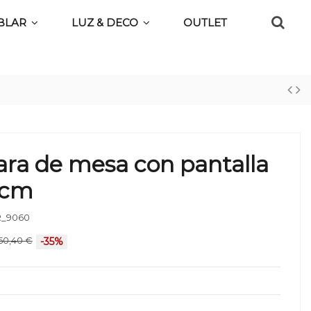
BLAR
LUZ & DECO
OUTLET
ra de mesa con pantalla
6cm
_9060
50,40 €
-35%