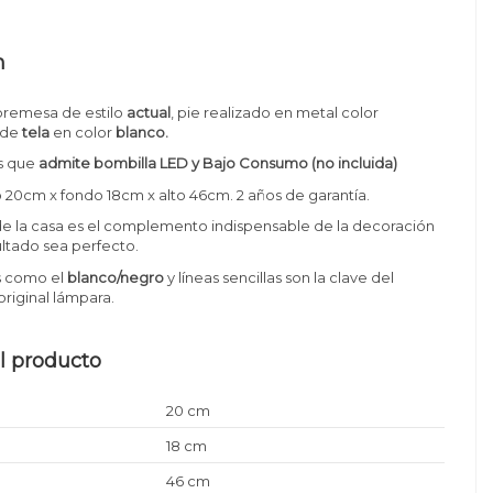
n
remesa de estilo
actual
, pie realizado en metal color
 de
tela
en color
blanco.
s que
admite bombilla LED y Bajo Consumo (no incluida)
20cm x fondo 18cm x alto 46cm. 2 años de garantía.
de la casa es el complemento indispensable de la decoración
ultado sea perfecto.
s como el
blanco/negro
y líneas sencillas son la clave del
original lámpara.
l producto
20 cm
18 cm
46 cm