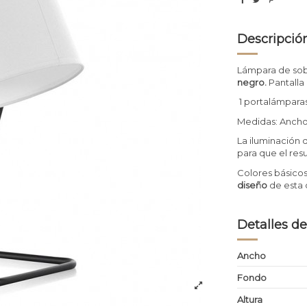
Descripció
Lámpara de sob
negro.
Pantalla
1 portalámpara
Medidas: Ancho 
La iluminación 
para que el res
Colores básico
diseño
de esta 
Detalles de
Ancho
Fondo
Altura