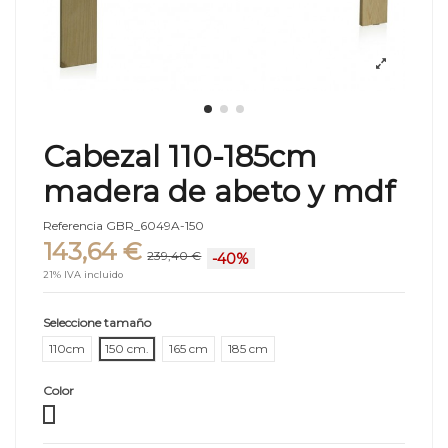
Cabezal 110-185cm
madera de abeto y mdf
Referencia
GBR_6049A-150
143,64 €
239,40 €
-40%
21% IVA incluido
Seleccione tamaño
110cm
150 cm.
165 cm
185 cm
Color
Natural claro