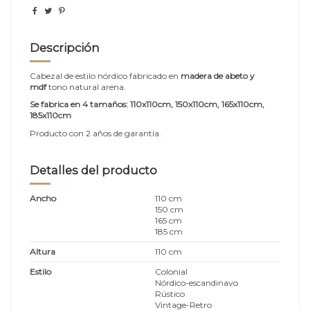
Descripción
Cabezal de estilo nórdico fabricado en
madera de abeto y
mdf
tono natural arena.
Se fabrica en 4 tamaños:
110x110cm, 150x110cm, 165x110cm,
185x110cm
Producto con 2 años de garantía.
Detalles del producto
Ancho
110 cm
150 cm
165 cm
185 cm
Altura
110 cm
Estilo
Colonial
Nórdico-escandinavo
Rústico
Vintage-Retro