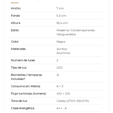
Ancho
7 cm
Fondo
9,3 cm
Altura
55,4 cm
Estilo
Moderno-Contemporaneo
Vanguardista
Color
Negro
Materiales
Acrílico
Aluminio
Numero de luces
2
Tipo de luz
LED
Bombillas / lámparas
Sí
incluidas?
Consumo en Watios
6 + 3
Flujo luminoso (lumens)
410 + 210
Tono de luz
Cálida (2700-3500ºK)
Clase energética
A++...A