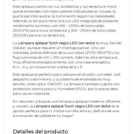
Este aplique cuenta con luz ambiental y luz de lectura móvil
que se encienden con interruptores individuales en la base, lo
que te permite ajustar la iluminación según tus necesidades.
Además, la lámpara tiene una luz LED integrada de excelente
rendimiento lumínico, con 6W - 410lm de tono cálido
(3000ºK) para la luz ambiental y 3W - 210lm de tono cálido
(3000K) para la luz de lectura.
La
Lámpara aplique Torch negro LED con lector
es muy fácil de
instalar, aunque requiere un montaje parcial. Una vez
instalada, podrás disfrutar de su luz cálida (2700-3500ºK) y su
flujo luminoso de 410 + 210 lumens. Además, esta lámpara es
muy eficiente energéticamente, con una clase energética
A++...A y un consumo en watios de 6 + 3.
Este aplique es perfecto para ubicarlo en el salón, comedor, hall,
despacho o dormitorio, y su sistema de encendido es muy
sencillo: interruptor ON/OFF. La lámpara también cuenta con
protección contra polvo y humedad (IP20), por lo que es ideal
para uso en interiores.
En resumen, si buscas una lámpara aplique moderna, eficiente
y versátil, la
Lámpara aplique Torch negro LED con lector
es la
opción perfecta para ti. ¡Hazte con ella ahora y disfruta de una
iluminación de calidad en tu hogar!
Detalles del producto