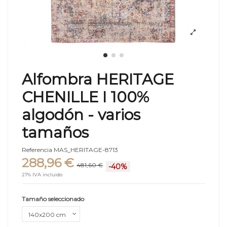
Alfombra HERITAGE
CHENILLE I 100%
algodón - varios
tamaños
Referencia
MAS_HERITAGE-8713
288,96 €
481,60 €
-40%
21% IVA incluido
Tamaño seleccionado