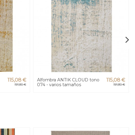
o
115,08 €
Alfombra ANTIK CLOUD tono
115,08 €
074 - varios tamaños
191,80 €
191,80 €