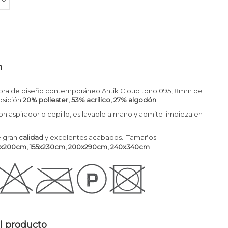
n
bra de diseño contemporáneo Antik Cloud tono 095, 8mm de
sición
20% poliester, 53% acrilico, 27% algodón
.
con aspirador o cepillo, es lavable a mano y admite limpieza en
 gran
calidad
y excelentes acabados. Tamaños
0x200cm
, 155x230cm, 200x290cm, 240x340cm
l producto