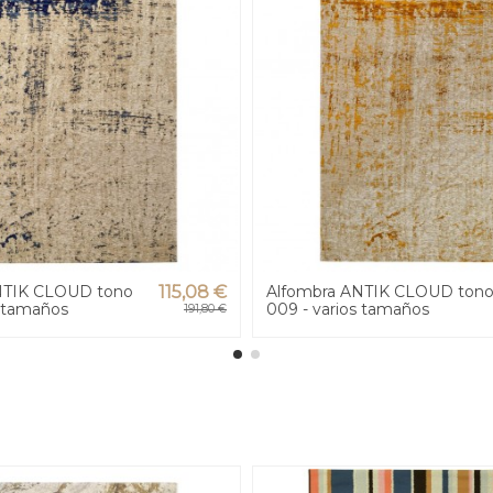
NTIK CLOUD tono
115,08 €
Alfombra ANTIK CLOUD ton
s tamaños
009 - varios tamaños
191,80 €