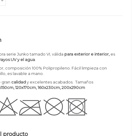
n
ra serie Junko tamado VI, válida
para exterior e interior,
es
 rayos UV y el agua
.
, composición 100% Polipropileno. Fácil limpieza con
llo, es lavable a mano.
 gran
calidad
y excelentes acabados. Tamaños
150cm, 120x170cm
, 160x230cm, 200x290cm
l producto