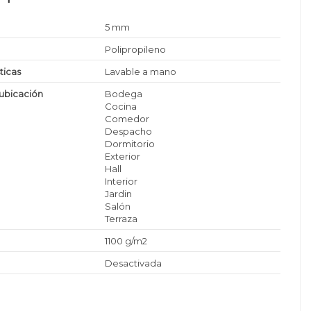
5 mm
Polipropileno
ticas
Lavable a mano
ubicación
Bodega
Cocina
Comedor
Despacho
Dormitorio
Exterior
Hall
Interior
Jardin
Salón
Terraza
1100 g/m2
Desactivada