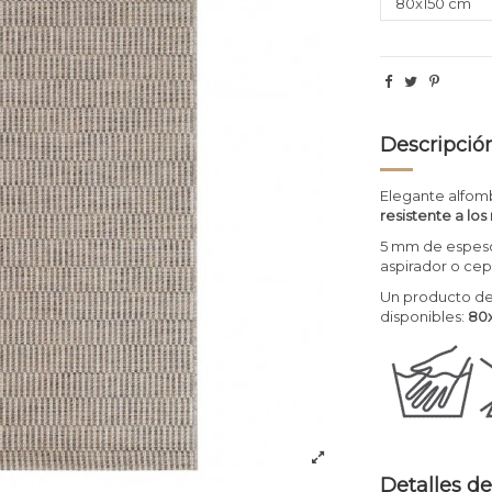
Descripció
Elegante alfomb
resistente a los
5 mm de espesor
aspirador o cepi
Un producto de
disponibles:
80x
Detalles de