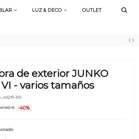
BLAR
LUZ & DECO
OUTLET
bra de exterior JUNKO
VI - varios tamaños
_46219-651
47,80 €
-40%
ionado