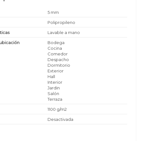
5 mm
Polipropileno
ticas
Lavable a mano
ubicación
Bodega
Cocina
Comedor
Despacho
Dormitorio
Exterior
Hall
Interior
Jardin
Salón
Terraza
1100 g/m2
Desactivada