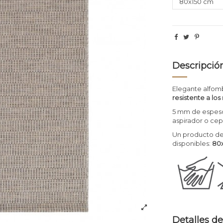
Descripció
Elegante alfomb
resistente a los
5 mm de espesor
aspirador o cepi
Un producto de
disponibles:
80x
Detalles de