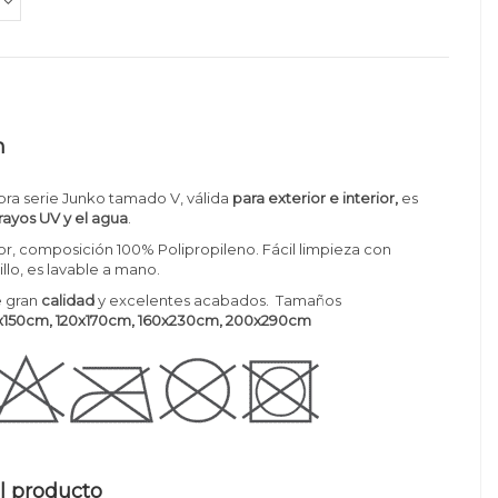
n
ra serie Junko tamado V, válida
para exterior e interior,
es
 rayos UV y el agua
.
, composición 100% Polipropileno. Fácil limpieza con
llo, es lavable a mano.
 gran
calidad
y excelentes acabados. Tamaños
150cm, 120x170cm
, 160x230cm, 200x290cm
l producto