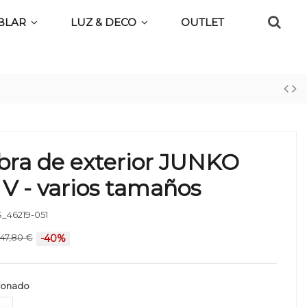
BLAR
LUZ & DECO
OUTLET
bra de exterior JUNKO
V - varios tamaños
_46219-051
47,80 €
-40%
ionado