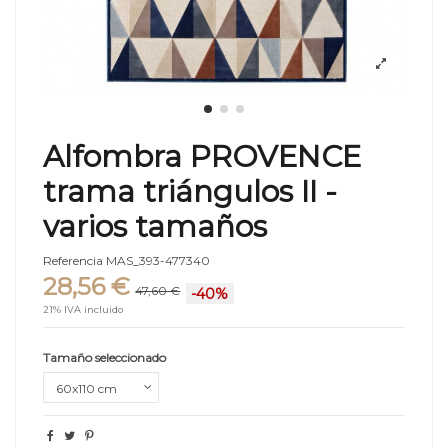
Alfombra PROVENCE
trama triángulos II -
varios tamaños
Referencia
MAS_393-477340
28,56 €
47,60 €
-40%
21% IVA incluido
Tamaño seleccionado