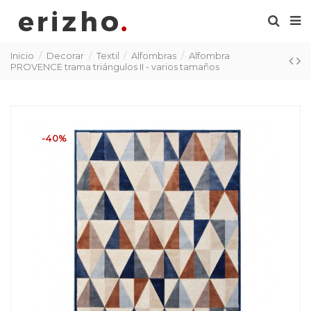
Inicio
Decorar
Textil
Alfombras
Alfombra
PROVENCE trama triángulos II - varios tamaños
-40%