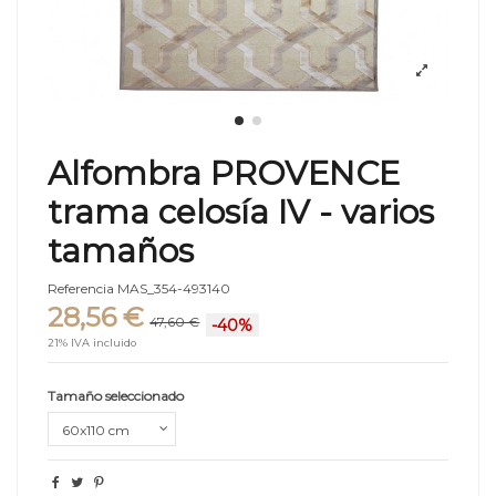
Alfombra PROVENCE
trama celosía IV - varios
tamaños
Referencia
MAS_354-493140
28,56 €
47,60 €
-40%
21% IVA incluido
Tamaño seleccionado