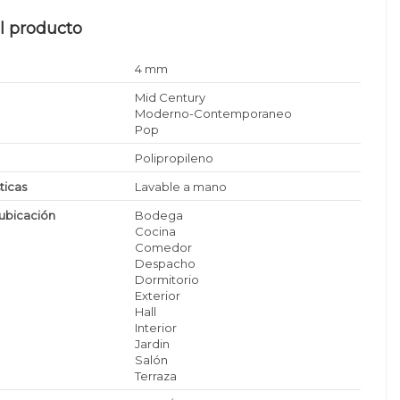
l producto
4 mm
Mid Century
Moderno-Contemporaneo
Pop
Polipropileno
ticas
Lavable a mano
ubicación
Bodega
Cocina
Comedor
Despacho
Dormitorio
Exterior
Hall
Interior
Jardin
Salón
Terraza