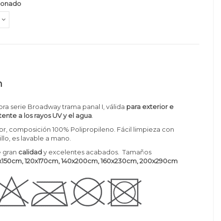
ionado
n
ra serie Broadway trama panal I, válida
para exterior e
tente a los rayos UV y el agua
.
r, composición 100% Polipropileno. Fácil limpieza con
llo, es lavable a mano.
 gran
calidad
y excelentes acabados. Tamaños
150cm, 120x170cm, 140x200cm, 160x230cm, 200x290cm