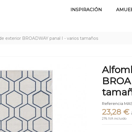
INSPIRACIÓN
AMUE
de exterior BROADWAY panal I - varios tamaños
Alfomb
BROAD
tamañ
Referencia
MAS
23,28 €
21% IVA incluido