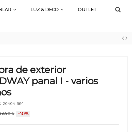
BLAR
LUZ & DECO
OUTLET
ra de exterior
WAY panal I - varios
os
_20404-664
38,80 €
-40%