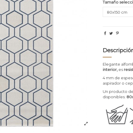
Tamaño selecc
Descripció
Elegante alfomb
interior,
es
resis
4 mm de espeso
aspirador o cepi
Un producto de
disponibles:
80x