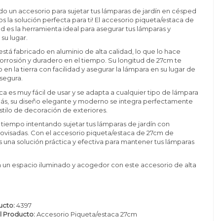
do un accesorio para sujetar tus lámparas de jardín en césped
os la solución perfecta para ti! El accesorio piqueta/estaca de
d es la herramienta ideal para asegurar tus lámparas y
su lugar.
está fabricado en aluminio de alta calidad, lo que lo hace
 corrosión y duradero en el tiempo. Su longitud de 27cm te
 en la tierra con facilidad y asegurar la lámpara en su lugar de
segura.
ca es muy fácil de usar y se adapta a cualquier tipo de lámpara
más, su diseño elegante y moderno se integra perfectamente
stilo de decoración de exteriores.
tiempo intentando sujetar tus lámparas de jardín con
ovisadas. Con el accesorio piqueta/estaca de 27cm de
s una solución práctica y efectiva para mantener tus lámparas
ín un espacio iluminado y acogedor con este accesorio de alta
ucto:
4397
 Producto:
Accesorio Piqueta/estaca 27cm