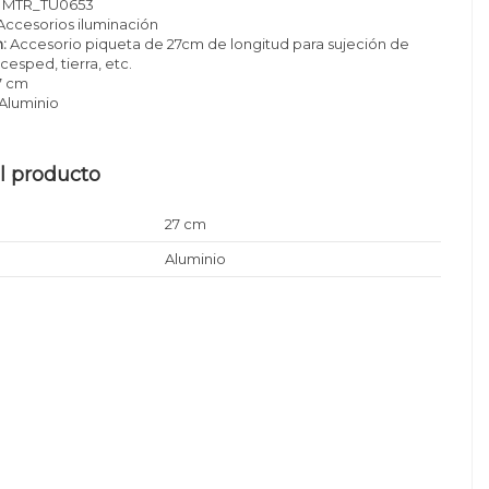
MTR_TU0653
Accesorios iluminación
:
Accesorio piqueta de 27cm de longitud para sujeción de
cesped, tierra, etc.
7 cm
Aluminio
l producto
27 cm
Aluminio