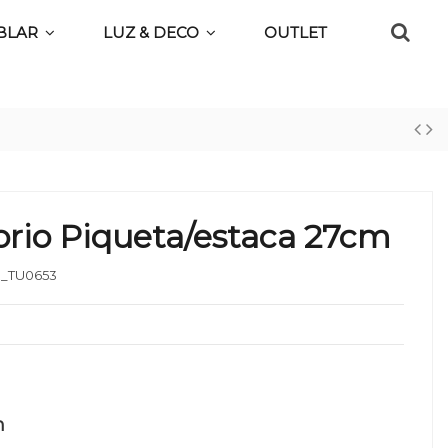
BLAR
LUZ & DECO
OUTLET
orio Piqueta/estaca 27cm
_TU0653
n