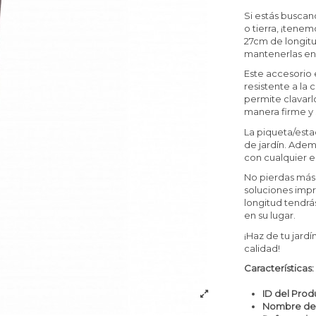
Si estás buscan
o tierra, ¡tenem
27cm de longitu
mantenerlas en 
Este accesorio 
resistente a la
permite clavarlo
manera firme y 
La piqueta/esta
de jardín. Ade
con cualquier e
No pierdas más 
soluciones impr
longitud tendrá
en su lugar.
¡Haz de tu jard
calidad!
Características:
ID del Prod
Nombre del