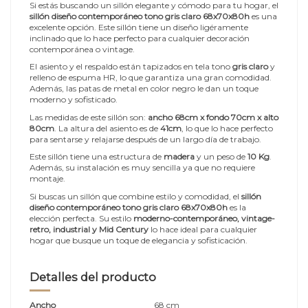
Si estás buscando un sillón elegante y cómodo para tu hogar, el
sillón diseño contemporáneo tono gris claro 68x70x80h
es una
excelente opción. Este sillón tiene un diseño ligéramente
inclinado que lo hace perfecto para cualquier decoración
contemporánea o vintage.
El asiento y el respaldo están tapizados en tela tono
gris claro
y
relleno de espuma HR, lo que garantiza una gran comodidad.
Además, las patas de metal en color negro le dan un toque
moderno y sofisticado.
Las medidas de este sillón son:
ancho 68cm x fondo 70cm x alto
80cm
. La altura del asiento es de
41cm
, lo que lo hace perfecto
para sentarse y relajarse después de un largo día de trabajo.
Este sillón tiene una estructura de
madera
y un peso de
10 Kg
.
Además, su instalación es muy sencilla ya que no requiere
montaje.
Si buscas un sillón que combine estilo y comodidad, el
sillón
diseño contemporáneo tono gris claro 68x70x80h
es la
elección perfecta. Su estilo
moderno-contemporáneo, vintage-
retro, industrial y Mid Century
lo hace ideal para cualquier
hogar que busque un toque de elegancia y sofisticación.
Detalles del producto
Ancho
68 cm