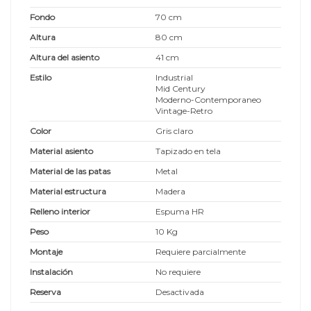
Fondo
70 cm
Altura
80 cm
Altura del asiento
41 cm
Estilo
Industrial
Mid Century
Moderno-Contemporaneo
Vintage-Retro
Color
Gris claro
Material asiento
Tapizado en tela
Material de las patas
Metal
Material estructura
Madera
Relleno interior
Espuma HR
Peso
10 Kg
Montaje
Requiere parcialmente
Instalación
No requiere
Reserva
Desactivada