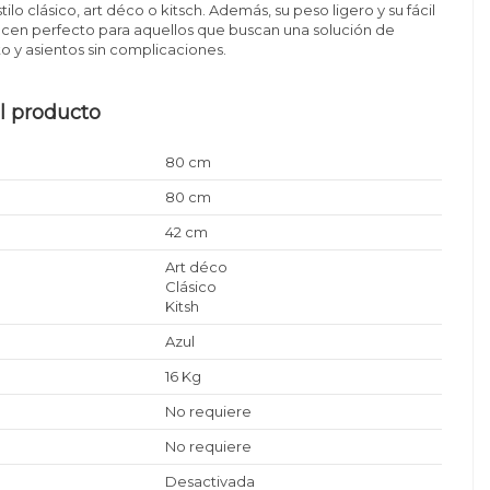
ilo clásico, art déco o kitsch. Además, su peso ligero y su fácil
hacen perfecto para aquellos que buscan una solución de
 y asientos sin complicaciones.
l producto
80 cm
80 cm
42 cm
Art déco
Clásico
Kitsh
Azul
16 Kg
No requiere
No requiere
Desactivada