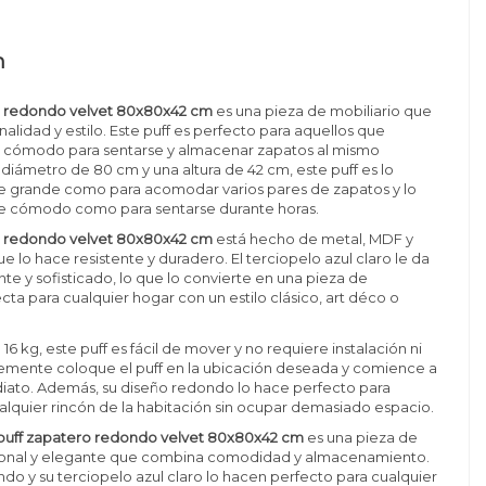
n
o redondo velvet 80x80x42 cm
es una pieza de mobiliario que
alidad y estilo. Este puff es perfecto para aquellos que
r cómodo para sentarse y almacenar zapatos al mismo
diámetro de 80 cm y una altura de 42 cm, este puff es lo
e grande como para acomodar varios pares de zapatos y lo
e cómodo como para sentarse durante horas.
o redondo velvet 80x80x42 cm
está hecho de metal, MDF y
ue lo hace resistente y duradero. El terciopelo azul claro le da
te y sofisticado, lo que lo convierte en una pieza de
cta para cualquier hogar con un estilo clásico, art déco o
6 kg, este puff es fácil de mover y no requiere instalación ni
emente coloque el puff en la ubicación deseada y comience a
diato. Además, su diseño redondo lo hace perfecto para
alquier rincón de la habitación sin ocupar demasiado espacio.
puff zapatero redondo velvet 80x80x42 cm
es una pieza de
cional y elegante que combina comodidad y almacenamiento.
do y su terciopelo azul claro lo hacen perfecto para cualquier