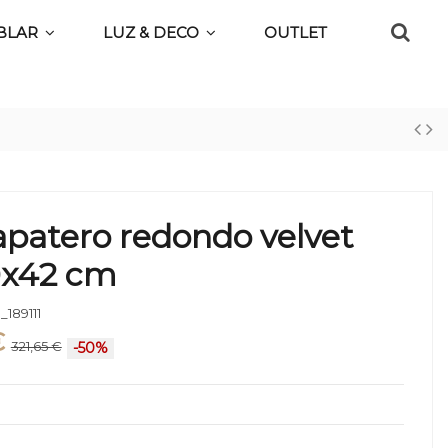
BLAR
LUZ & DECO
OUTLET
apatero redondo velvet
x42 cm
_189111
€
321,65 €
-50%