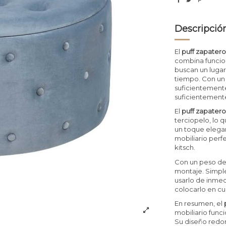
Descripció
El
puff zapater
combina funcion
buscan un luga
tiempo. Con un 
suficientement
suficientement
El
puff zapater
terciopelo, lo q
un toque elegan
mobiliario perfe
kitsch.
Con un peso de 1
montaje. Simpl
usarlo de inme
colocarlo en cu
En resumen, el
mobiliario fun
Su diseño redon