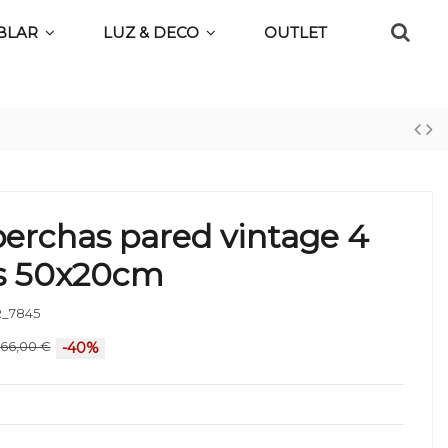
BLAR
LUZ & DECO
OUTLET
perchas pared vintage 4
as 50x20cm
_7845
66,00 €
-40%