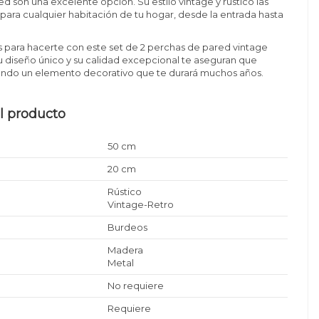
d son una excelente opción. Su estilo vintage y rústico las
para cualquier habitación de tu hogar, desde la entrada hasta
 para hacerte con este set de 2 perchas de pared vintage
Su diseño único y su calidad excepcional te aseguran que
iendo un elemento decorativo que te durará muchos años.
l producto
50 cm
20 cm
Rústico
Vintage-Retro
Burdeos
Madera
Metal
No requiere
Requiere