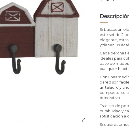
Descripció
Si buscas un el
este set de 2 p
elegante, estas
y tienen un aca
Cada percha ti
ideales para co
base de madera
cualquier habit
Con unas medid
pared son fácil
un taladro y uno
compacto, se a
decorativo.
Este set de per
durabilidad y c
sofisticación a
Si quieres amue