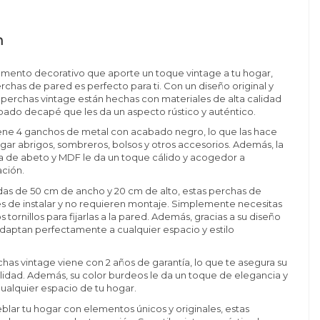
n
emento decorativo que aporte un toque vintage a tu hogar,
erchas de pared es perfecto para ti. Con un diseño original y
 perchas vintage están hechas con materiales de alta calidad
bado decapé que les da un aspecto rústico y auténtico.
ene 4 ganchos de metal con acabado negro, lo que las hace
lgar abrigos, sombreros, bolsos y otros accesorios. Además, la
 de abeto y MDF le da un toque cálido y acogedor a
ación.
as de 50 cm de ancho y 20 cm de alto, estas perchas de
es de instalar y no requieren montaje. Simplemente necesitas
s tornillos para fijarlas a la pared. Además, gracias a su diseño
daptan perfectamente a cualquier espacio y estilo
chas vintage viene con 2 años de garantía, lo que te asegura su
alidad. Además, su color burdeos le da un toque de elegancia y
 cualquier espacio de tu hogar.
blar tu hogar con elementos únicos y originales, estas