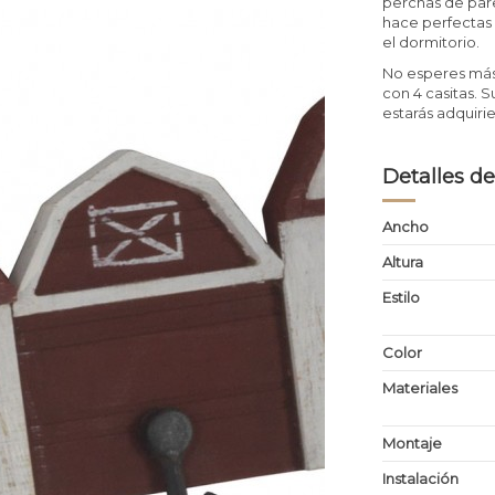
perchas de pare
hace perfectas 
el dormitorio.
No esperes más
con 4 casitas. 
estarás adquir
Detalles de
Ancho
Altura
Estilo
Color
Materiales
Montaje
Instalación