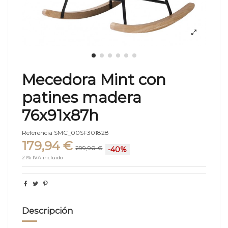
Mecedora Mint con
patines madera
76x91x87h
Referencia
SMC_00SF301828
179,94 €
299,90 €
-40%
21% IVA incluido
Descripción