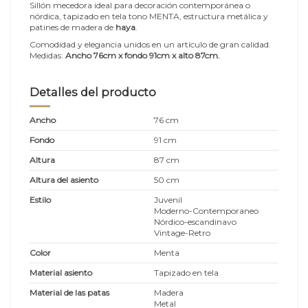
Sillón mecedora ideal para decoración contemporánea o
nórdica, tapizado en tela tono MENTA, estructura metálica y
patines de madera de
haya
.
Comodidad y elegancia unidos en un artículo de gran calidad.
Medidas:
Ancho 76cm x fondo 91cm x alto 87cm
.
Detalles del producto
Ancho
76 cm
Fondo
91 cm
Altura
87 cm
Altura del asiento
50 cm
Estilo
Juvenil
Moderno-Contemporaneo
Nórdico-escandinavo
Vintage-Retro
Color
Menta
Material asiento
Tapizado en tela
Material de las patas
Madera
Metal