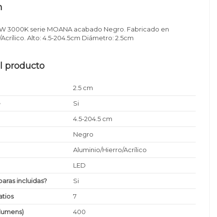
n
7W 3000K serie MOANA acabado Negro. Fabricado en
/Acrílico. Alto: 4.5-204.5cm Diámetro: 2.5cm
l producto
2.5 cm
e
Si
4.5-204.5 cm
Negro
Aluminio/Hierro/Acrílico
LED
paras incluidas?
Si
tios
7
(lumens)
400