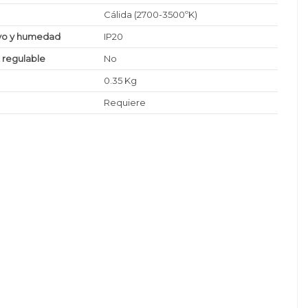
Cálida (2700-3500ºK)
lvo y humedad
IP20
z regulable
No
0.35 Kg
Requiere