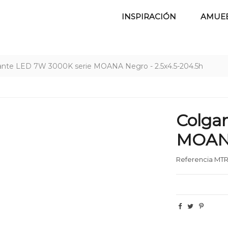
INSPIRACIÓN
AMUE
ante LED 7W 3000K serie MOANA Negro - 2.5x4.5-204.5h
Colga
MOANA
Referencia
MTR