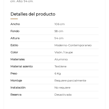
cm. Alto: 94 cm.
Detalles del producto
Ancho
106 cm
Fondo
58 cm
Altura
94 cm
Estilo
Moderno-Contemporaneo
Color
Visón / taupe
Materiales
Aluminio
Material asiento
Textilene
Peso
6 Kg
Montaje
Requiere parcialmente
Instalación
No requiere
Reserva
Desactivada