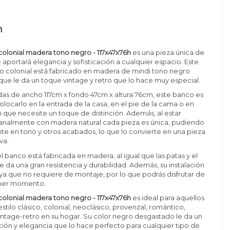
n
colonial madera tono negro - 117x47x76h
es una pieza única de
aportará elegancia y sofisticación a cualquier espacio. Este
o colonial está fabricado en madera de mindi tono negro
que le da un toque vintage y retro que lo hace muy especial.
as de ancho 117cm x fondo 47cm x altura 76cm, este banco es
olocarlo en la entrada de la casa, en el pie de la cama o en
n que necesite un toque de distinción. Además, al estar
sanalmente con madera natural cada pieza es única, pudiendo
nte en tono y otros acabados, lo que lo convierte en una pieza
va.
l banco está fabricada en madera, al igual que las patas y el
le da una gran resistencia y durabilidad. Además, su instalación
 ya que no requiere de montaje, por lo que podrás disfrutar de
imer momento.
colonial madera tono negro - 117x47x76h
es ideal para aquellos
tilo clásico, colonial, neoclásico, provenzal, romántico,
intage-retro en su hogar. Su color negro desgastado le da un
ción y elegancia que lo hace perfecto para cualquier tipo de