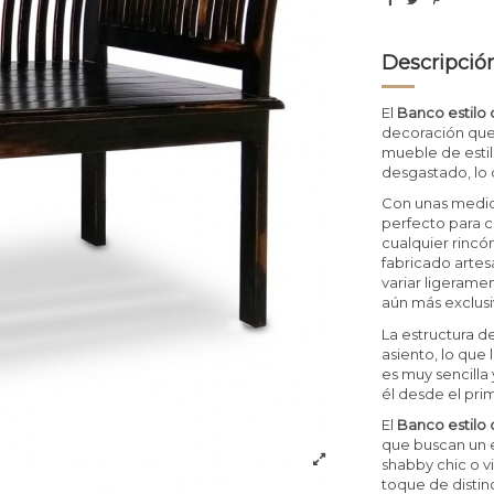
Descripció
El
Banco estilo 
decoración que 
mueble de estil
desgastado, lo 
Con unas medid
perfecto para c
cualquier rincó
fabricado arte
variar ligerame
aún más exclusi
La estructura de
asiento, lo que 
es muy sencilla
él desde el pr
El
Banco estilo 
que buscan un es
shabby chic o v
toque de distin