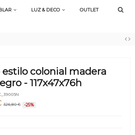
BLAR
LUZ & DECO
OUTLET
estilo colonial madera
egro - 117x47x76h
_39005N
€
326,80 €
-25%