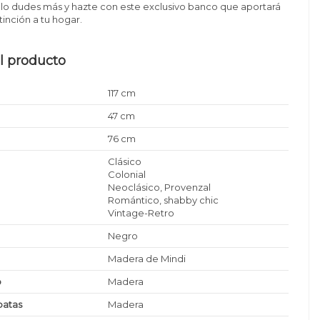
lo dudes más y hazte con este exclusivo banco que aportará
tinción a tu hogar.
l producto
117 cm
47 cm
76 cm
Clásico
Colonial
Neoclásico, Provenzal
Romántico, shabby chic
Vintage-Retro
Negro
Madera de Mindi
o
Madera
patas
Madera