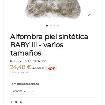
Alfombra piel sintética
BABY III - varios
tamaños
Referencia
MAS_BABY-233
24,48 €
40,80 €
-40%
21% IVA incluido
Tamaño seleccionado