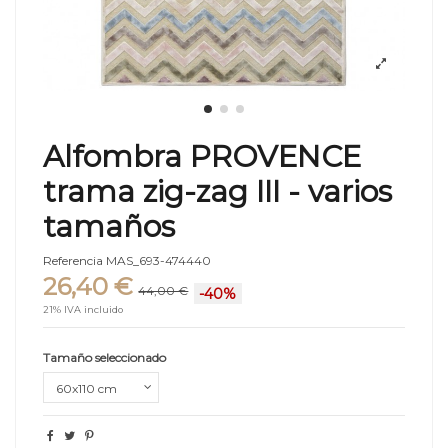
Alfombra PROVENCE
trama zig-zag III - varios
tamaños
Referencia
MAS_693-474440
26,40 €
44,00 €
-40%
21% IVA incluido
Tamaño seleccionado