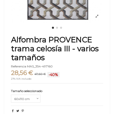
Alfombra PROVENCE
trama celosía III - varios
tamaños
Referencia
MAS_354-497160
28,56 €
47,60 €
-40%
21% IVA incluido
Tamaño seleccionado