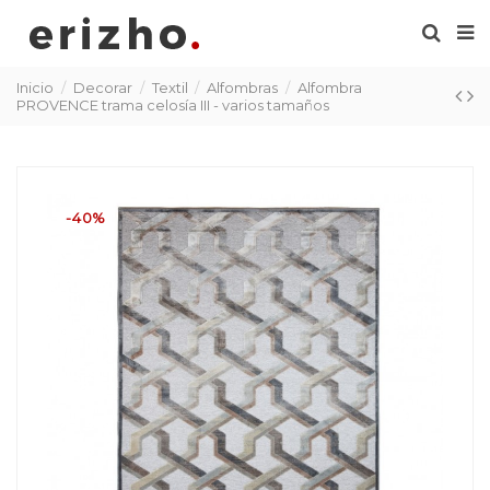
Inicio
Decorar
Textil
Alfombras
Alfombra
PROVENCE trama celosía III - varios tamaños
-40%